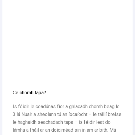
Cé chomh tapa?
Is féidir le ceadúnas fíor a ghlacadh chomh beag le
3 lá Nuair a sheolann tú an íocaíocht – le táillí breise
le haghaidh seachadadh tapa – is féidir leat do
lámha a fháil ar an doiciméad sin in am ar bith. Má