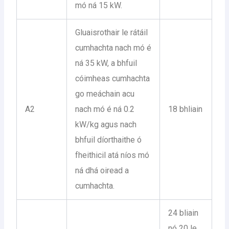
mó ná 15 kW.
Gluaisrothair le rátáil
cumhachta nach mó é
ná 35 kW, a bhfuil
cóimheas cumhachta
go meáchain acu
A2
nach mó é ná 0.2
18 bhliain
kW/kg agus nach
bhfuil díorthaithe ó
fheithicil atá níos mó
ná dhá oiread a
cumhachta.
24 bliain
nó 20 le