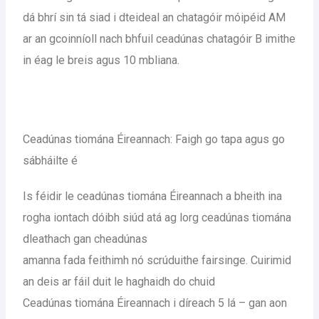
dá bhrí sin tá siad i dteideal an chatagóir móipéid AM
ar an gcoinníoll nach bhfuil ceadúnas chatagóir B imithe
in éag le breis agus 10 mbliana.
Ceadúnas tiomána Éireannach: Faigh go tapa agus go
sábháilte é
Is féidir le ceadúnas tiomána Éireannach a bheith ina
rogha iontach dóibh siúd atá ag lorg ceadúnas tiomána
dleathach gan cheadúnas
amanna fada feithimh nó scrúduithe fairsinge. Cuirimid
an deis ar fáil duit le haghaidh do chuid
Ceadúnas tiomána Éireannach i díreach 5 lá – gan aon