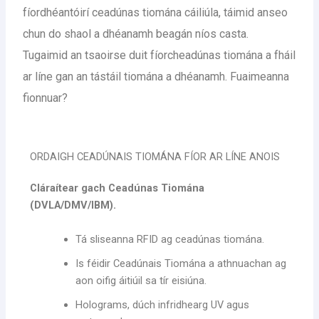
fíordhéantóirí ceadúnas tiomána cáiliúla, táimid anseo
chun do shaol a dhéanamh beagán níos casta.
Tugaimid an tsaoirse duit fíorcheadúnas tiomána a fháil
ar líne gan an tástáil tiomána a dhéanamh. Fuaimeanna
fionnuar?
ORDAIGH CEADÚNAIS TIOMÁNA FÍOR AR LÍNE ANOIS
Cláraítear gach Ceadúnas Tiomána
(DVLA/DMV/IBM).
Tá sliseanna RFID ag ceadúnas tiomána.
Is féidir Ceadúnais Tiomána a athnuachan ag
aon oifig áitiúil sa tír eisiúna.
Holograms, dúch infridhearg UV agus