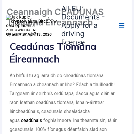
Skip
All EU
Ceannaigh CEADÚNAS
to
Documents -
content
Tiomána Éireannach
Apply for a
driving
By
admin2
/
April 13, 2026
license
Ceadúnas Tiomána
Éireannach
An bhfuil tú ag iarraidh do cheadúnas tiomána
Éireannach a cheannach ar líne? Féach a thuilleadh!
Tairgeann ár seirbhís ordú tapa, éasca agus slán ar
raon leathan ceadúnas tiomána, lena n-áirítear
láncheadúnais, ceadúnais shealadacha
agus
ceadúnais
foghlaimeora. Ina theannta sin, tá ár
gceadúnais 100% fíor agus déanfaidh siad aon