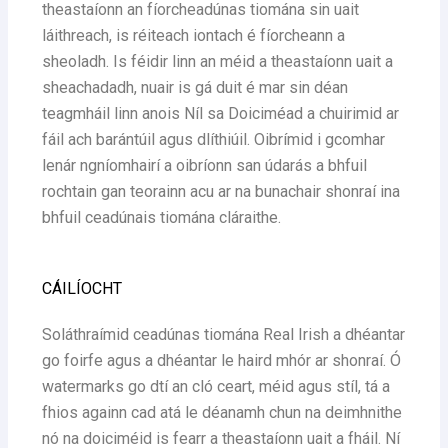
theastaíonn an fíorcheadúnas tiomána sin uait
láithreach, is réiteach iontach é fíorcheann a
sheoladh. Is féidir linn an méid a theastaíonn uait a
sheachadadh, nuair is gá duit é mar sin déan
teagmháil linn anois Níl sa Doiciméad a chuirimid ar
fáil ach barántúil agus dlíthiúil. Oibrímid i gcomhar
lenár ngníomhairí a oibríonn san údarás a bhfuil
rochtain gan teorainn acu ar na bunachair shonraí ina
bhfuil ceadúnais tiomána cláraithe.
CÁILÍOCHT
Soláthraímid ceadúnas tiomána Real Irish a dhéantar
go foirfe agus a dhéantar le haird mhór ar shonraí. Ó
watermarks go dtí an cló ceart, méid agus stíl, tá a
fhios againn cad atá le déanamh chun na deimhnithe
nó na doiciméid is fearr a theastaíonn uait a fháil. Ní