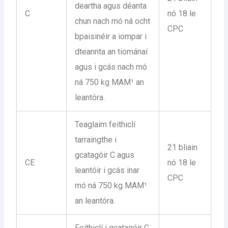
deartha agus déanta
C
nó 18 le
chun nach mó ná ocht
CPC
bpaisinéir a iompar i
dteannta an tiománaí
agus i gcás nach mó
ná 750 kg MAM¹ an
leantóra.
Teaglaim feithiclí
tarraingthe i
21 bliain
gcatagóir C agus
CE
nó 18 le
leantóir i gcás inar
CPC
mó ná 750 kg MAM¹
an leantóra.
Feithiclí i gcatagóir C