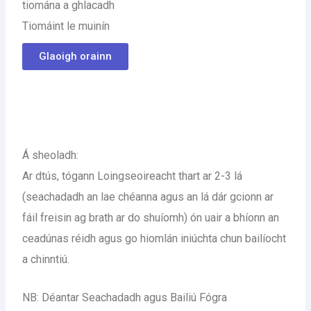
tiomána a ghlacadh
Tiomáint le muinín
Glaoigh orainn
Á sheoladh:
Ar dtús, tógann Loingseoireacht thart ar 2-3 lá
(seachadadh an lae chéanna agus an lá dár gcionn ar
fáil freisin ag brath ar do shuíomh) ón uair a bhíonn an
ceadúnas réidh agus go hiomlán iniúchta chun bailíocht
a chinntiú.
NB: Déantar Seachadadh agus Bailiú Fógra