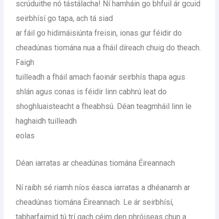
scrúduithe nó tástálacha! Ní hamháin go bhfuil ár gcuid
seirbhísí go tapa, ach tá siad
ar fáil go hidirnáisiúnta freisin, ionas gur féidir do
cheadúnas tiomána nua a fháil díreach chuig do theach.
Faigh
tuilleadh a fháil amach faoinár seirbhís thapa agus
shlán agus conas is féidir linn cabhrú leat do
shoghluaisteacht a fheabhsú. Déan teagmháil linn le
haghaidh tuilleadh
eolas
Déan iarratas ar cheadúnas tiomána Éireannach
Ní raibh sé riamh níos éasca iarratas a dhéanamh ar
cheadúnas tiomána Éireannach. Le ár seirbhísí,
tabharfaimid tú trí gach céim den phróiseas chun a