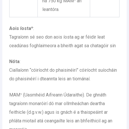
ná 750 kg MAM¹ an
leantóra.
Aois íosta
*:
Tagraíonn sé seo don aois íosta ag ar féidir leat
ceadúnas foghlaimeora a bheith agat sa chatagóir sin
Nóta
:
Ciallaíonn “cóiríocht do phaisinéirí” cóiríocht suíocháin
do phaisinéirí i dteannta leis an tiománaí.
MAM¹ (Uasmhéid Aifreann Údaraithe). De ghnáth
tagraíonn monaróirí dó mar ollmheáchan deartha
feithicle (d.g.v.w.) agus is gnách é a thaispeáint ar
phláta miotail atá ceangailte leis an bhfeithicil ag an