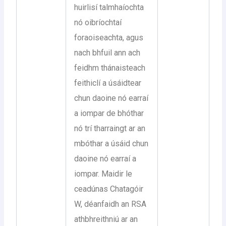
huirlisí talmhaíochta
nó oibríochtaí
foraoiseachta, agus
nach bhfuil ann ach
feidhm thánaisteach
feithiclí a úsáidtear
chun daoine nó earraí
a iompar de bhóthar
nó trí tharraingt ar an
mbóthar a úsáid chun
daoine nó earraí a
iompar. Maidir le
ceadúnas Chatagóir
W, déanfaidh an RSA
athbhreithniú ar an