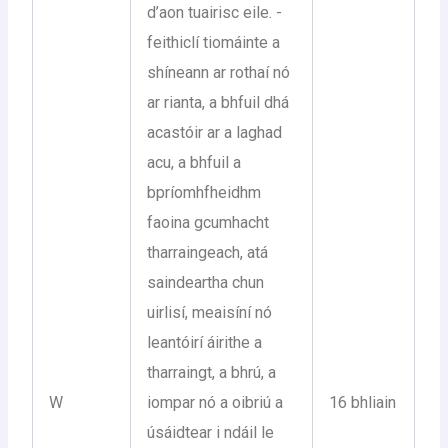
d’aon tuairisc eile. -
feithiclí tiomáinte a
shíneann ar rothaí nó
ar rianta, a bhfuil dhá
acastóir ar a laghad
acu, a bhfuil a
bpríomhfheidhm
faoina gcumhacht
tharraingeach, atá
saindeartha chun
uirlisí, meaisíní nó
leantóirí áirithe a
tharraingt, a bhrú, a
W
iompar nó a oibriú a
16 bhliain
úsáidtear i ndáil le