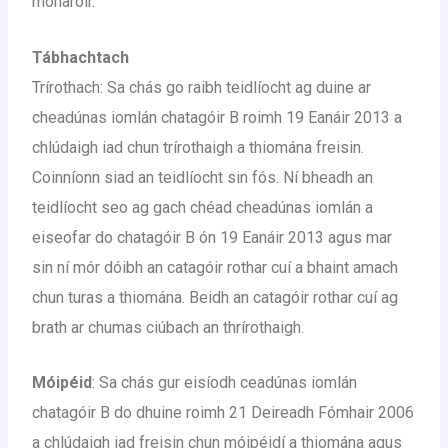
monaróir.
Tábhachtach
Trírothach: Sa chás go raibh teidlíocht ag duine ar
cheadúnas iomlán chatagóir B roimh 19 Eanáir 2013 a
chlúdaigh iad chun trírothaigh a thiomána freisin.
Coinníonn siad an teidlíocht sin fós. Ní bheadh ​​an
teidlíocht seo ag gach chéad cheadúnas iomlán a
eiseofar do chatagóir B ón 19 Eanáir 2013 agus mar
sin ní mór dóibh an catagóir rothar cuí a bhaint amach
chun turas a thiomána. Beidh an catagóir rothar cuí ag
brath ar chumas ciúbach an thrírothaigh.
Móipéid
: Sa chás gur eisíodh ceadúnas iomlán
chatagóir B do dhuine roimh 21 Deireadh Fómhair 2006
a chlúdaigh iad freisin chun móipéidí a thiomána agus