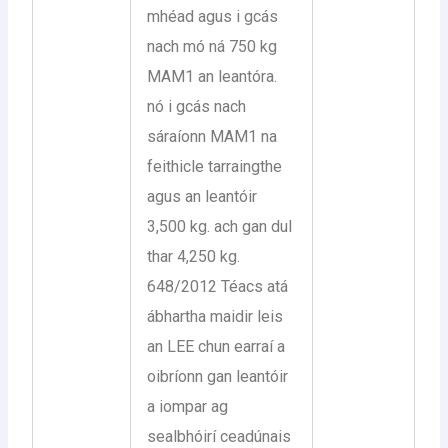
mhéad agus i gcás
nach mó ná 750 kg
MAM1 an leantóra.
nó i gcás nach
sáraíonn MAM1 na
feithicle tarraingthe
agus an leantóir
3,500 kg. ach gan dul
thar 4,250 kg.
648/2012 Téacs atá
ábhartha maidir leis
an LEE chun earraí a
oibríonn gan leantóir
a iompar ag
sealbhóirí ceadúnais