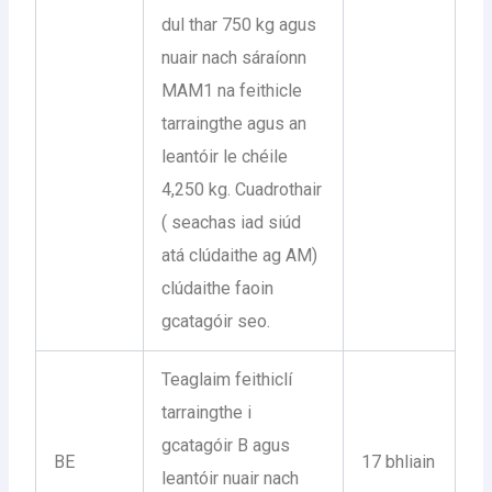
dul thar 750 kg agus
nuair nach sáraíonn
MAM1 na feithicle
tarraingthe agus an
leantóir le chéile
4,250 kg. Cuadrothair
( seachas iad siúd
atá clúdaithe ag AM)
clúdaithe faoin
gcatagóir seo.
Teaglaim feithiclí
tarraingthe i
gcatagóir B agus
BE
17 bhliain
leantóir nuair nach