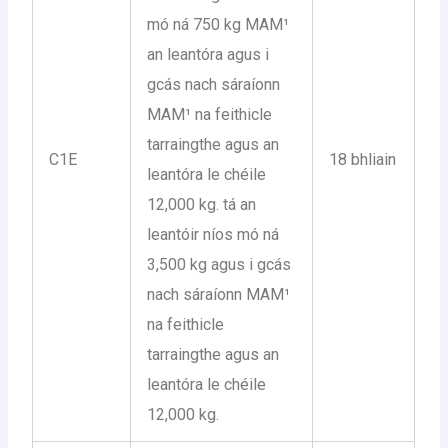
mó ná 750 kg MAM¹
an leantóra agus i
gcás nach sáraíonn
MAM¹ na feithicle
tarraingthe agus an
C1E
18 bhliain
leantóra le chéile
12,000 kg. tá an
leantóir níos mó ná
3,500 kg agus i gcás
nach sáraíonn MAM¹
na feithicle
tarraingthe agus an
leantóra le chéile
12,000 kg.