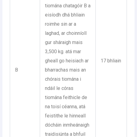
tiomána chatagóir B a
eisíodh dhá bhliain
roimhe sin ar a
laghad, ar choinníoll
gur sháraigh mais
3,500 kg. atá mar
gheall go heisiach ar
17 bhliain
B
bharrachas mais an
chórais tiomána i
ndáil le córas
tiomána feithicle de
na toisí céanna, atá
feistithe le hinneall
dócháin inmheánaigh
traidisiúnta a bhfuil