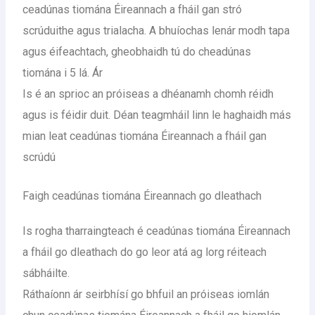
ceadúnas tiomána Éireannach a fháil gan stró
scrúduithe agus trialacha. A bhuíochas lenár modh tapa
agus éifeachtach, gheobhaidh tú do cheadúnas
tiomána i 5 lá. Ár
Is é an sprioc an próiseas a dhéanamh chomh réidh
agus is féidir duit. Déan teagmháil linn le haghaidh más
mian leat ceadúnas tiomána Éireannach a fháil gan
scrúdú
Faigh ceadúnas tiomána Éireannach go dleathach
Is rogha tharraingteach é ceadúnas tiomána Éireannach
a fháil go dleathach do go leor atá ag lorg réiteach
sábháilte.
Ráthaíonn ár seirbhísí go bhfuil an próiseas iomlán