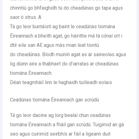
chinntiú go bhfaighidh tú do cheadúnas go tapa agus
saor ó strus. A
Tá go leor buntáistí ag baint le ceadúnas tiomána
Éireannach a bheith agat, go háirithe má tá cónaí ort i
dtír eile san AE agus más mian leat tiontú
do cheadúnas. Bíodh muinín agat as ár saineolas agus
lig dúinn aire a thabhairt do d’iarratas ar cheadúnas
tiomána Éireannach.
Déan teagmháil linn le haghaidh tuilleadh eolais
Ceadúnas tiomána Éireannach gan scrúdú
Tá go leor daoine ag lorg bealaí chun ceadúnas
tiomána Éireannach a fháil gan scrúdú. Tuigimid an gá
seo agus cuirimid seirbhís ar fáil a ligeann duit