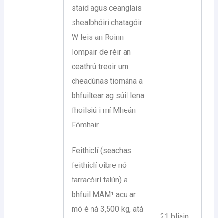
staid agus ceanglais
shealbhóirí chatagóir
W leis an Roinn
Iompair de réir an
ceathrú treoir um
cheadúnas tiomána a
bhfuiltear ag súil lena
fhoilsiú i mí Mheán
Fómhair.
Feithiclí (seachas
feithiclí oibre nó
tarracóirí talún) a
bhfuil MAM¹ acu ar
mó é ná 3,500 kg, atá
21 bliain