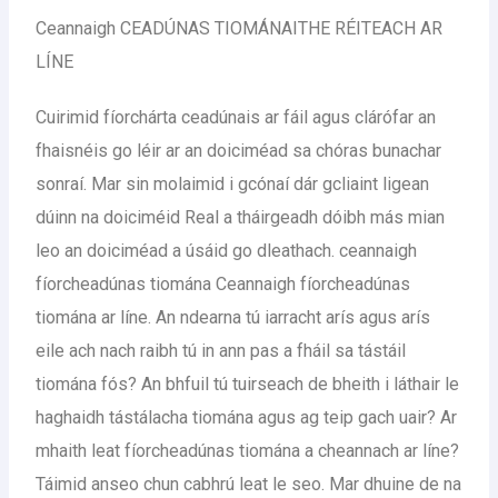
Ceannaigh CEADÚNAS TIOMÁNAITHE RÉITEACH AR
LÍNE
Cuirimid fíorchárta ceadúnais ar fáil agus clárófar an
fhaisnéis go léir ar an doiciméad sa chóras bunachar
sonraí. Mar sin molaimid i gcónaí dár gcliaint ligean
dúinn na doiciméid Real a tháirgeadh dóibh más mian
leo an doiciméad a úsáid go dleathach. ceannaigh
fíorcheadúnas tiomána Ceannaigh fíorcheadúnas
tiomána ar líne. An ndearna tú iarracht arís agus arís
eile ach nach raibh tú in ann pas a fháil sa tástáil
tiomána fós? An bhfuil tú tuirseach de bheith i láthair le
haghaidh tástálacha tiomána agus ag teip gach uair? Ar
mhaith leat fíorcheadúnas tiomána a cheannach ar líne?
Táimid anseo chun cabhrú leat le seo. Mar dhuine de na