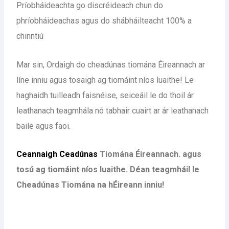
Príobháideachta go discréideach chun do
phríobháideachas agus do shábháilteacht 100% a
chinntiú
Mar sin, Ordaigh do cheadúnas tiomána Éireannach ar
líne inniu agus tosaigh ag tiomáint níos luaithe! Le
haghaidh tuilleadh faisnéise, seiceáil le do thoil ár
leathanach teagmhála nó tabhair cuairt ar ár leathanach
baile agus faoi.
Ceannaigh Ceadúnas
Tiomána Éireannach. agus
tosú ag tiomáint níos luaithe. Déan teagmháil le
Cheadúnas Tiomána na hÉireann inniu!