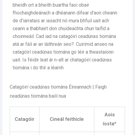
bheidh ort a bheith buartha faoi obair
fhochaighdeánach a dhéanann difear d’aon cheann
de d’iarratais ar iasacht nó mura bhfuil uait ach
ceann a thabhairt don chuideachta chun taifid a
choinneáil. Cad iad na catagóirí ceadúnas tiomána
atá ar fáil ar an láithreán seo?. Cuirimid anseo na
catagóirí ceadúnas tiomána go léir a theastaíonn
uait. Is féidir leat ár n-alt ar chatagóirí ceadúnas
tiomána i do thír a léamh.
Catagóirí ceadúnas tiomána Éireannach | Faigh
ceadúnas tiomána bailí nua
Aois
Catagóir
Cineál feithicle
íosta*