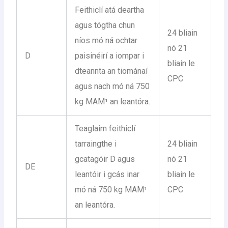
Feithiclí atá deartha
agus tógtha chun
24 bliain
níos mó ná ochtar
nó 21
D
paisinéirí a iompar i
bliain le
dteannta an tiománaí
CPC
agus nach mó ná 750
kg MAM¹ an leantóra.
Teaglaim feithiclí
tarraingthe i
24 bliain
gcatagóir D agus
nó 21
DE
leantóir i gcás inar
bliain le
mó ná 750 kg MAM¹
CPC
an leantóra.