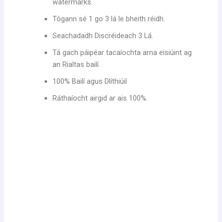
watermarks.
Tógann sé 1 go 3 lá le bheith réidh.
Seachadadh Discréideach 3 Lá.
Tá gach páipéar tacaíochta arna eisiúint ag
an Rialtas bailí.
100% Bailí agus Dlíthiúil
Ráthaíocht airgid ar ais 100%.