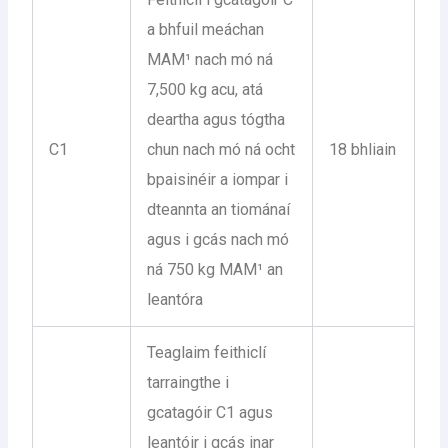
a bhfuil meáchan
MAM¹ nach mó ná
7,500 kg acu, atá
deartha agus tógtha
C1
chun nach mó ná ocht
18 bhliain
bpaisinéir a iompar i
dteannta an tiománaí
agus i gcás nach mó
ná 750 kg MAM¹ an
leantóra
Teaglaim feithiclí
tarraingthe i
gcatagóir C1 agus
leantóir i gcás inar