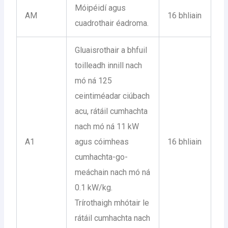
Móipéidí agus
AM
16 bhliain
cuadrothair éadroma.
Gluaisrothair a bhfuil
toilleadh innill nach
mó ná 125
ceintiméadar ciúbach
acu, rátáil cumhachta
nach mó ná 11 kW
A1
agus cóimheas
16 bhliain
cumhachta-go-
meáchain nach mó ná
0.1 kW/kg.
Trírothaigh mhótair le
rátáil cumhachta nach