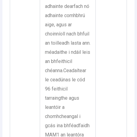
adhainte dearfach nó
adhainte comhbhrú
aige, agus ar
choinníoll nach bhfuil
an toilleadh lasta ann.
méadaithe i ndáil leis
an bhfeithicil
chéanna.Ceadaítear
le ceadúnas le cód
96 feithicil
tarraingthe agus
leantóir a
chomhcheangal i
gcás ina bhféadfaidh
MAM1 an leantóra