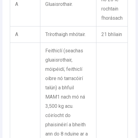
A
Gluaisrothair.
rochtain
fhorásach
A
Trírothaigh mhótair.
21 bhliain
Feithiclí (seachas
gluaisrothair,
móipéidí, feithiclí
oibre nó tarracóirí
talún) a bhfuil
MAM1 nach mó ná
3,500 kg acu.
cóiríocht do
phaisinéirí a bheith
ann do 8 nduine ar a