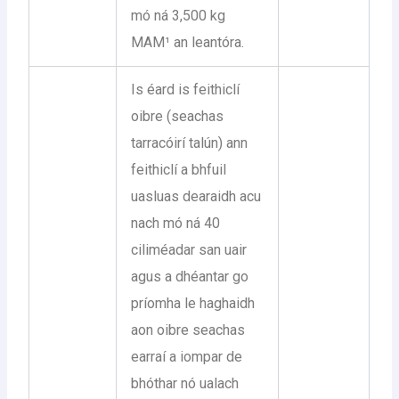
mó ná 3,500 kg
MAM¹ an leantóra.
Is éard is feithiclí
oibre (seachas
tarracóirí talún) ann
feithiclí a bhfuil
uasluas dearaidh acu
nach mó ná 40
ciliméadar san uair
agus a dhéantar go
príomha le haghaidh
aon oibre seachas
earraí a iompar de
bhóthar nó ualach