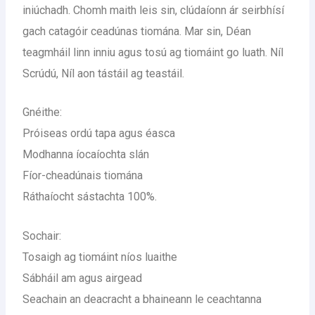
iniúchadh. Chomh maith leis sin, clúdaíonn ár seirbhísí
gach catagóir ceadúnas tiomána. Mar sin, Déan
teagmháil linn inniu agus tosú ag tiomáint go luath. Níl
Scrúdú, Níl aon tástáil ag teastáil.
Gnéithe:
Próiseas ordú tapa agus éasca
Modhanna íocaíochta slán
Fíor-cheadúnais tiomána
Ráthaíocht sástachta 100%.
Sochair:
Tosaigh ag tiomáint níos luaithe
Sábháil am agus airgead
Seachain an deacracht a bhaineann le ceachtanna