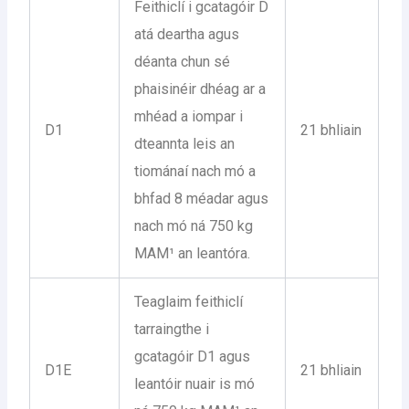
Feithiclí i gcatagóir D
atá deartha agus
déanta chun sé
phaisinéir dhéag ar a
mhéad a iompar i
D1
21 bhliain
dteannta leis an
tiománaí nach mó a
bhfad 8 méadar agus
nach mó ná 750 kg
MAM¹ an leantóra.
Teaglaim feithiclí
tarraingthe i
gcatagóir D1 agus
D1E
21 bhliain
leantóir nuair is mó