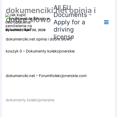
Skip
All EU
dokumenciki.net opinia i
to
Documents -
content
dobre słowo
Apply for a
driving
By
admin2
/
April 30, 2026
license
dokumenciki.net opinia i dobre słowo
koszyk 0 – Dokumenty kolekcjonerskie
dokumenciki.net – ForumKolekcjonerskie.com
dokumenty kolekcjonerskie