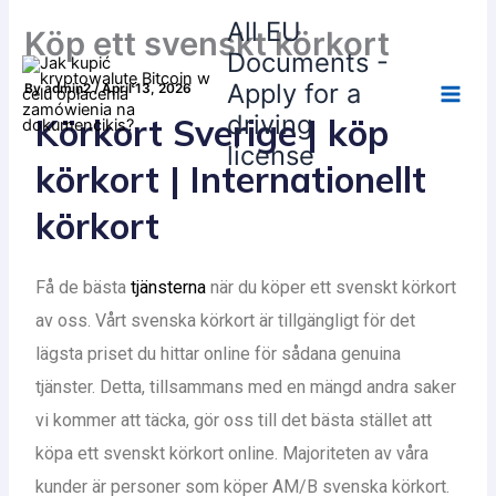
Skip
All EU
Köp ett svenskt körkort
to
Documents -
content
Apply for a
By
admin2
/
April 13, 2026
driving
Körkort Sverige | köp
license
körkort | Internationellt
körkort
Få de bästa
tjänsterna
när du köper ett svenskt körkort
av oss. Vårt svenska körkort är tillgängligt för det
lägsta priset du hittar online för sådana genuina
tjänster. Detta, tillsammans med en mängd andra saker
vi kommer att täcka, gör oss till det bästa stället att
köpa ett svenskt körkort online. Majoriteten av våra
kunder är personer som köper AM/B svenska körkort.