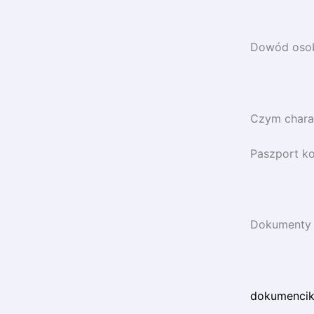
Dowód osob
Czym charak
Paszport ko
Dokumenty K
dokumenciki