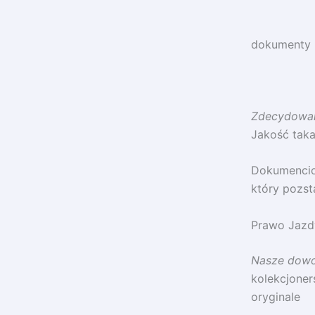
dokumenty 
Zdecydowani
Jakość taka 
Dokumencio
który pozst
Prawo Jazdy
Nasze dowo
kolekcjoner
oryginale