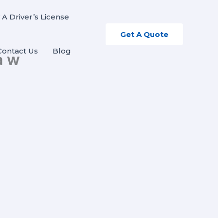
 A Driver’s License
Get A Quote
Contact Us
Blog
a w