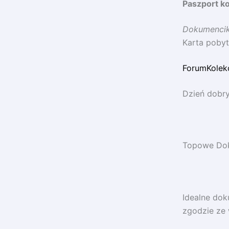
Paszport ko
Dokumencik
Karta pobyt
ForumKolek
Dzień dobry
Topowe Dok
Idealne dok
zgodzie ze 