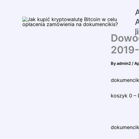
Skip
to
content
A
l
Dowód
2019-
By
admin2
/
Ap
dokumenciki
koszyk 0 – 
dokumenciki