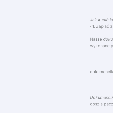
Jak kupić k
· 1. Zapłać
Nasze
doku
wykonane pe
dokumenciki
Dokumencik
doszła pacz