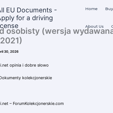
All EU Documents -
Home
Buy
pply for a driving
icense
About Us
 osobisty (wersja wydawan
2021)
ril 30, 2026
.net opinia i dobre słowo
Dokumenty kolekcjonerskie
.net – ForumKolekcjonerskie.com