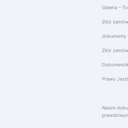
Galeria – T
Złóż zamów
dokumenty 
Złóż zamów
Dokumencik
Prawo Jazdy
Nasze dokum
prawdziwy