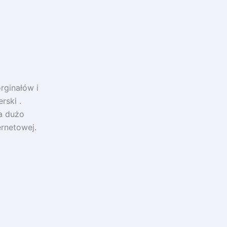
orginałów i
rski .
a dużo
ernetowej.