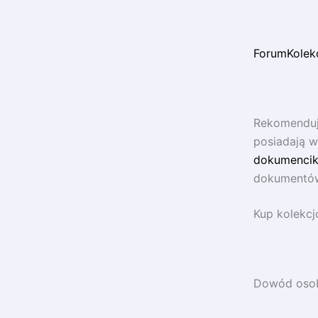
ForumKolek
Rekomenduj
posiadają w
dokumencik
dokumentów 
Kup kolekcj
Dowód osobi