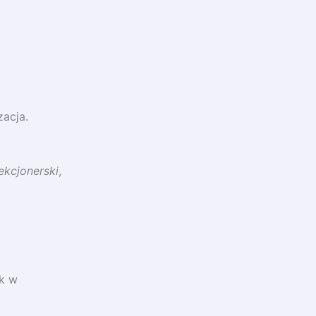
zacja.
ekcjonerski
,
ak w