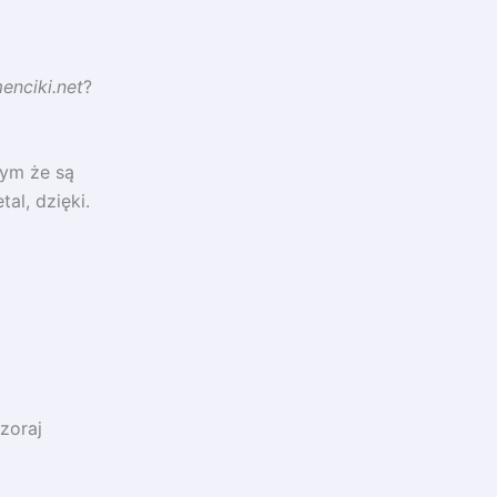
enciki.net
?
tym że są
al, dzięki.
zoraj