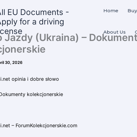
All EU Documents -
Home
Buy
pply for a driving
icense
About Us
 Jazdy (Ukraina) – Dokumen
cjonerskie
ril 30, 2026
.net opinia i dobre słowo
Dokumenty kolekcjonerskie
.net – ForumKolekcjonerskie.com