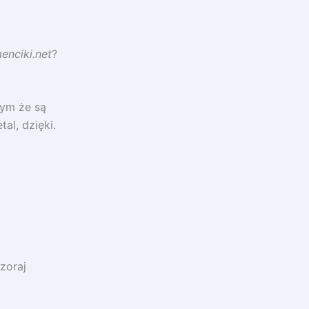
enciki.net
?
tym że są
al, dzięki.
zoraj