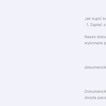
Jak kupić k
· 1. Zapłać
Nasze
doku
wykonane pe
dokumenciki
Dokumencik
doszła pacz