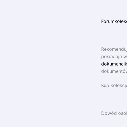
ForumKolek
Rekomenduj
posiadają w
dokumencik
dokumentów 
Kup kolekcj
Dowód osobi