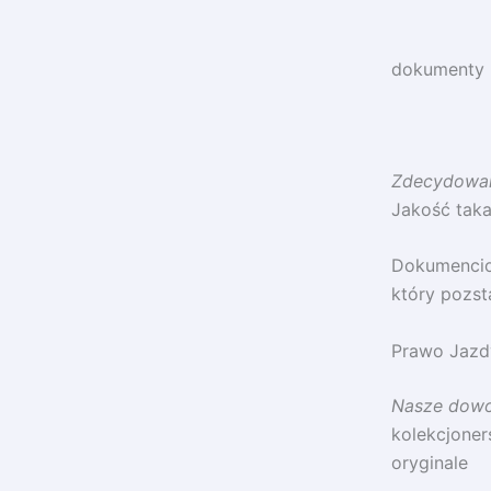
dokumenty 
Zdecydowani
Jakość taka 
Dokumencio
który pozst
Prawo Jazdy
Nasze dowo
kolekcjoner
oryginale