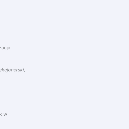
zacja.
ekcjonerski
,
ak w