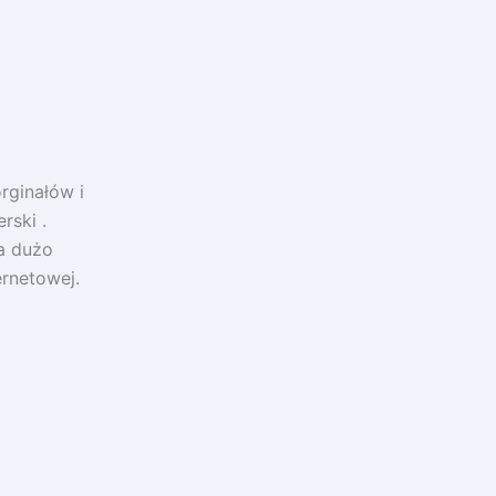
orginałów i
rski .
a dużo
ernetowej.