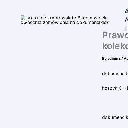
Skip
to
content
A
l
Prawo
kolek
By
admin2
/
Ap
dokumenciki
koszyk 0 – 
dokumenciki