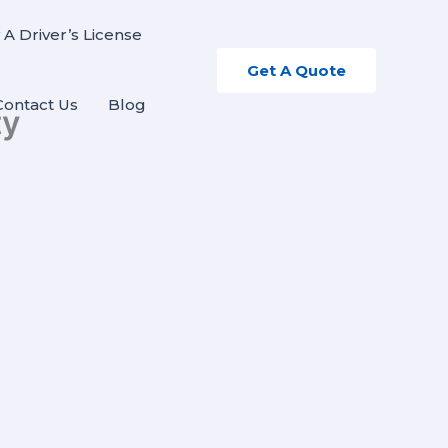
 A Driver’s License
Get A Quote
Contact Us
Blog
ty