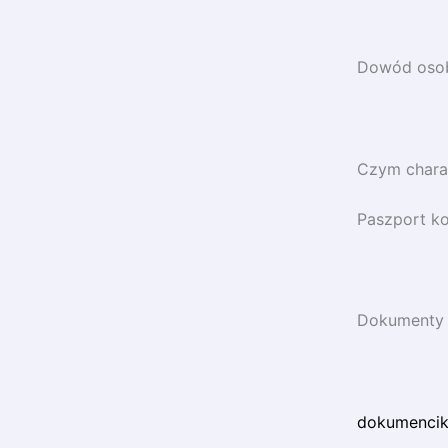
Dowód osob
Czym charak
Paszport ko
Dokumenty K
dokumenciki