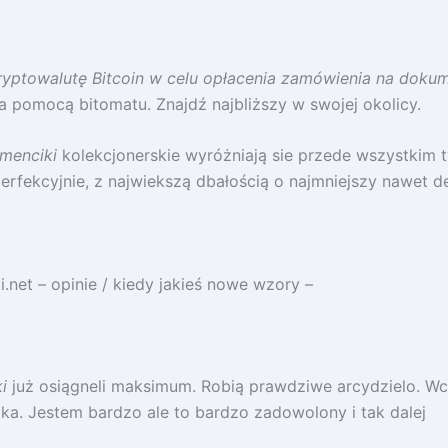
ryptowalutę Bitcoin w celu opłacenia zamówienia na dokum
 za pomocą bitomatu. Znajdź najbliższy w swojej okolicy.
menciki
kolekcjonerskie wyróżniają sie przede wszystkim 
rfekcyjnie, z najwiekszą dbałością o najmniejszy nawet det
.net – opinie / kiedy jakieś nowe wzory –
i
już osiągneli maksimum. Robią prawdziwe arcydzielo. Wc
ka. Jestem bardzo ale to bardzo zadowolony i tak dalej