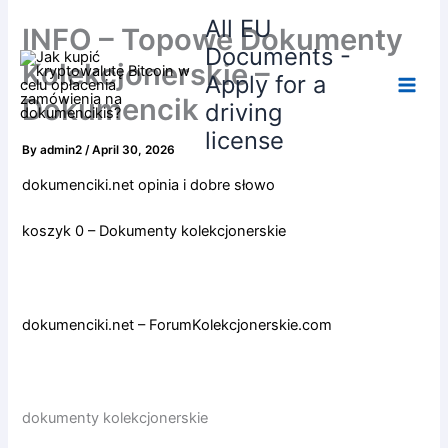
Skip
All EU
INFO – Topowe Dokumenty
to
Documents -
content
Kolekcjonerskie –
Apply for a
Dokumencik
driving
license
By
admin2
/
April 30, 2026
dokumenciki.net opinia i dobre słowo
koszyk 0 – Dokumenty kolekcjonerskie
dokumenciki.net – ForumKolekcjonerskie.com
dokumenty kolekcjonerskie