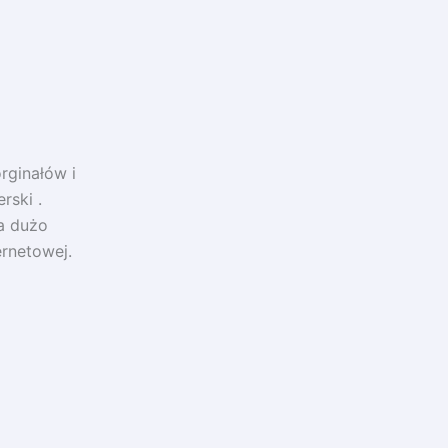
orginałów i
rski .
a dużo
ernetowej.