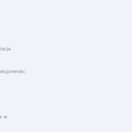
zacja.
ekcjonerski
,
ak w