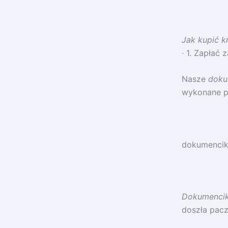
Jak kupić k
· 1. Zapłać
Nasze
doku
wykonane pe
dokumenciki
Dokumencik
doszła pacz