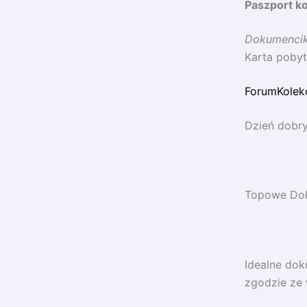
Paszport ko
Dokumencik
Karta pobyt
ForumKolek
Dzień dobry
Topowe Dok
Idealne dok
zgodzie ze 