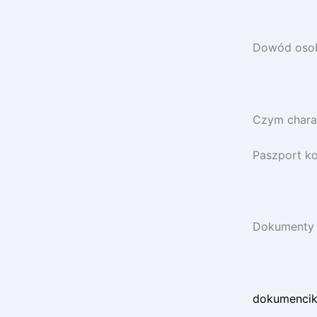
Dowód osob
Czym charak
Paszport ko
Dokumenty K
dokumenciki