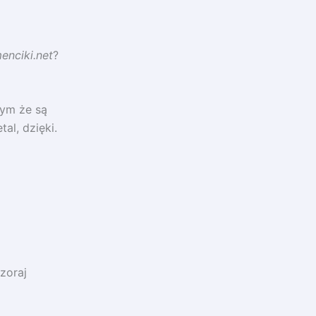
enciki.net
?
tym że są
al, dzięki.
zoraj