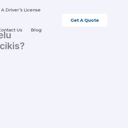
 A Driver’s License
Get A Quote
Contact Us
Blog
elu
cikis?