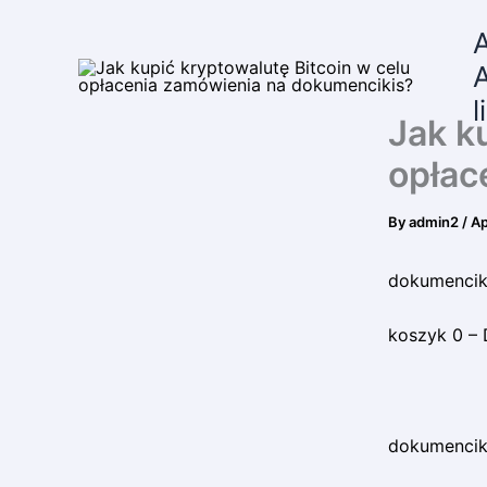
Skip
to
content
A
l
Jak k
opłac
By
admin2
/
Ap
dokumenciki
koszyk 0 – 
dokumenciki