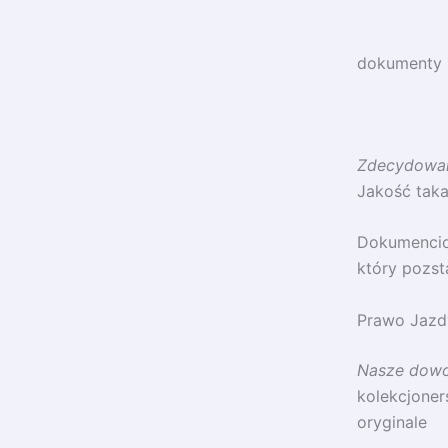
dokumenty 
Zdecydowani
Jakość taka 
Dokumencio
który pozst
Prawo Jazdy
Nasze dowo
kolekcjoner
oryginale