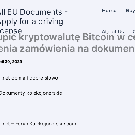
All EU Documents -
Home
Buy
pply for a driving
icense
About Us
upić kryptowalutę Bitcoin w c
enia zamówienia na dokumen
ril 30, 2026
.net opinia i dobre słowo
Dokumenty kolekcjonerskie
.net – ForumKolekcjonerskie.com