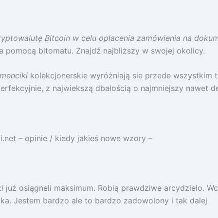
ryptowalutę Bitcoin w celu opłacenia zamówienia na dokum
 za pomocą bitomatu. Znajdź najbliższy w swojej okolicy.
menciki
kolekcjonerskie wyróżniają sie przede wszystkim 
rfekcyjnie, z najwiekszą dbałością o najmniejszy nawet det
.net – opinie / kiedy jakieś nowe wzory –
i
już osiągneli maksimum. Robią prawdziwe arcydzielo. Wc
ka. Jestem bardzo ale to bardzo zadowolony i tak dalej