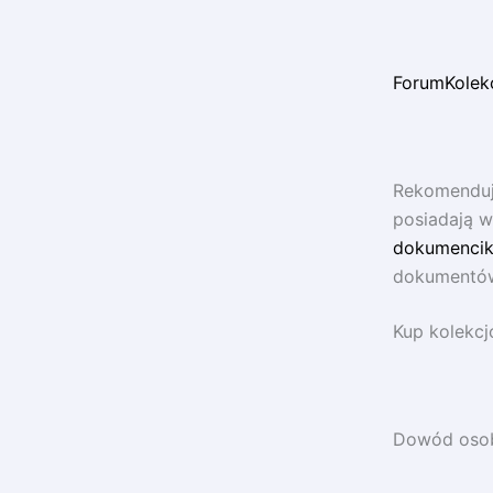
ForumKolek
Rekomenduj
posiadają w
dokumencik
dokumentów 
Kup kolekcj
Dowód osobi